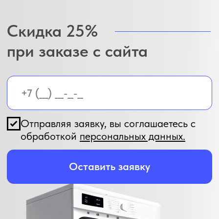
КОНТАКТЫ
Телефон:
+7 (473) 205-97-27
Email:
info@servicebytt.ru
Адрес:
г. Воронеж, улица 9 Января,
68/2к3