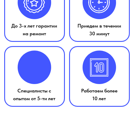
Не греет
620 ₽
490 ₽
воду
Не сливает
575 ₽
460 ₽
воду
Перестала
700 ₽
560 ₽
включаться
360 ₽
290 ₽
Плохо моет
Выдает
810 ₽
650 ₽
ошибку